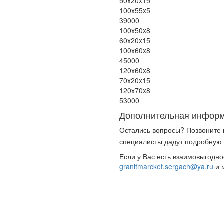
50x20x15
100x55x5
39000
100x50x8
60x20x15
100x60x8
45000
120x60x8
70x20x15
120x70x8
53000
Дополнительная инфор
Остались вопросы? Позвоните
специалисты дадут подробную 
Если у Вас есть взаимовыгодн
granitmarcket.sergach@ya.ru
и 